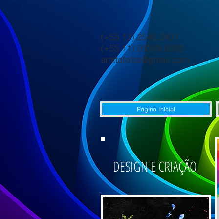
(+55 11) 2546.2401
(+55 11) 99349.8893
amtfotolito@gmail.com
Página Inicial
DESIGN E CRIAÇÃO